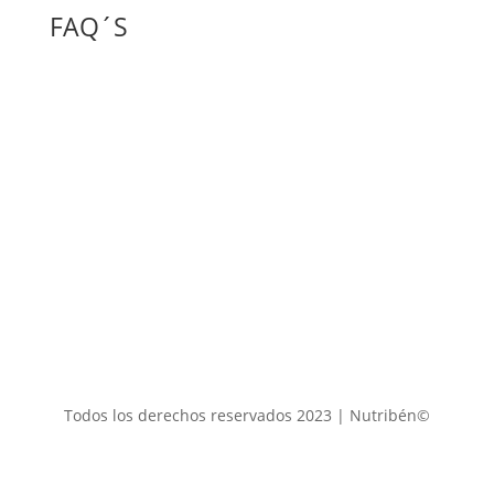
FAQ´S
Políticas de privacidad
Preguntas frecuentes
Escuela para padres
Todos los derechos reservados 2023 | Nutribén
©