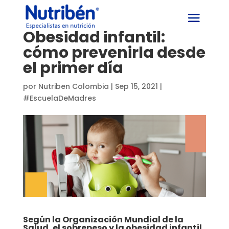
Obesidad infantil:
cómo prevenirla desde
el primer día
por
Nutriben Colombia
|
Sep 15, 2021
|
#EscuelaDeMadres
Según la Organización Mundial de la
Salud, el sobrepeso y la obesidad infantil