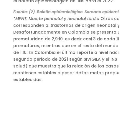
el boletín epidemiológico del INS para el 2022.
Fuente: (2). Boletín epidemiológico. Semana epidemiológica
*MPNT: Muerte perinatal y neonatal tardía
Otras causas 
corresponden a: trastornos de origen neonatal y place
Desafortunadamente en Colombia se presenta una re
prematuridad de 2,9:10, es decir casi 3 de cada 10 niñ
prematuros, mientras que en el resto del mundo esta r
de 1:10.
En Colombia el último reporte a nivel nacional s
segundo periodo de 2021 según SIVIGILA y el INS (Insti
salud) que muestra que la relación de los casos de p
mantienen estables a pesar de las metas propuestas y
establecidas.