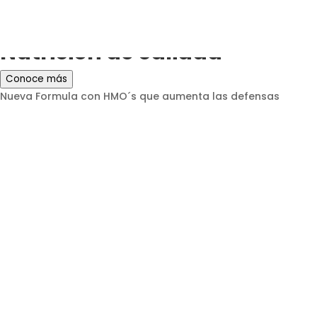
Para bebés más fuertes
Nutrición de calidad
Conoce más
Nueva Formula con HMO´s que aumenta las defensas