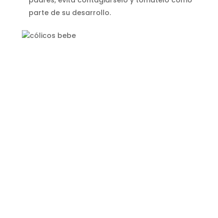
padres, evita contagiárselo y tómatelo como
parte de su desarrollo.