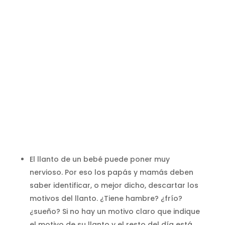
El llanto de un bebé puede poner muy
nervioso. Por eso los papás y mamás deben
saber identificar, o mejor dicho, descartar los
motivos del llanto. ¿Tiene hambre? ¿frío?
¿sueño? Si no hay un motivo claro que indique
el motivo de su llanto y el resto del día está