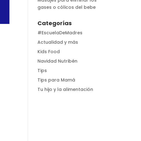
Masajes para eliminar los
gases o cólicos del bebe
Categorías
#EscuelaDeMadres
Actualidad y más
Kids Food
Navidad Nutribén
Tips
Tips para Mamá
Tu hijo y la alimentación