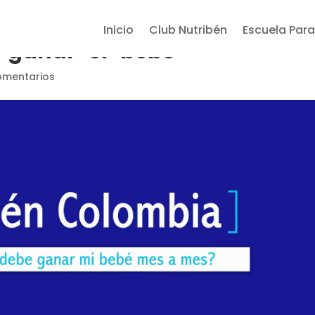
Inicio
Club Nutribén
Escuela Para
-ganar-el-bebe
omentarios