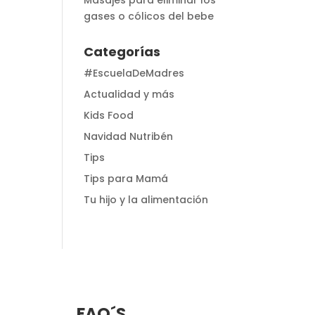
Masajes para eliminar los
gases o cólicos del bebe
Categorías
#EscuelaDeMadres
Actualidad y más
Kids Food
Navidad Nutribén
Tips
Tips para Mamá
Tu hijo y la alimentación
FAQ´S