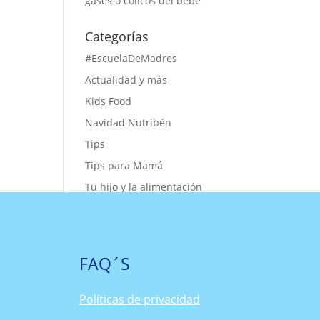
gases o cólicos del bebe
Categorías
#EscuelaDeMadres
Actualidad y más
Kids Food
Navidad Nutribén
Tips
Tips para Mamá
Tu hijo y la alimentación
FAQ´S
Políticas de privacidad