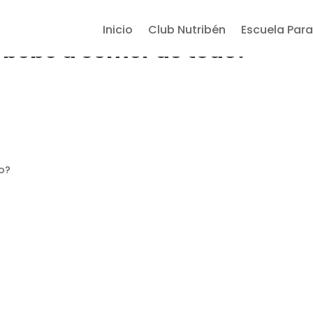
Inicio
Club Nutribén
Escuela Para
 bebé a comer de todo?
o?