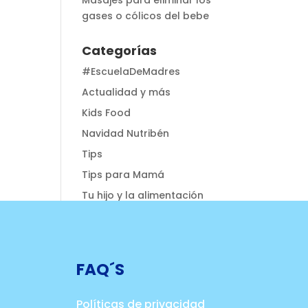
Masajes para eliminar los
gases o cólicos del bebe
Categorías
#EscuelaDeMadres
Actualidad y más
Kids Food
Navidad Nutribén
Tips
Tips para Mamá
Tu hijo y la alimentación
FAQ´S
Políticas de privacidad