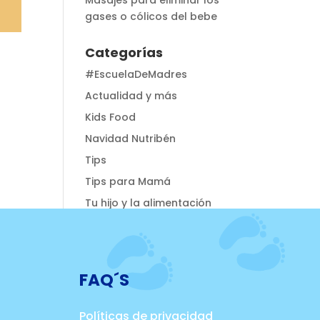
Masajes para eliminar los
gases o cólicos del bebe
Categorías
#EscuelaDeMadres
Actualidad y más
Kids Food
Navidad Nutribén
Tips
Tips para Mamá
Tu hijo y la alimentación
FAQ´S
Políticas de privacidad