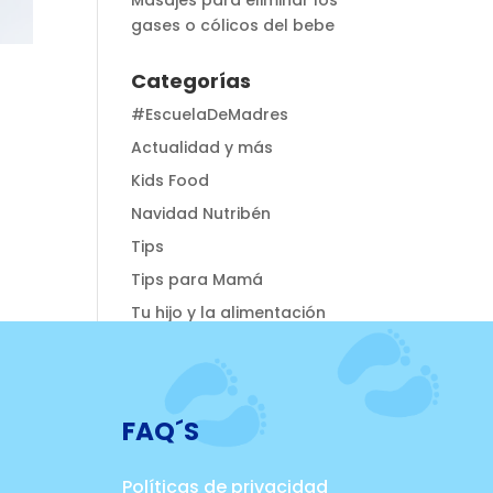
Masajes para eliminar los
gases o cólicos del bebe
Categorías
#EscuelaDeMadres
Actualidad y más
Kids Food
Navidad Nutribén
Tips
Tips para Mamá
Tu hijo y la alimentación
FAQ´S
Políticas de privacidad