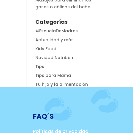
Masajes para eliminar los
gases o cólicos del bebe
Categorías
#EscuelaDeMadres
Actualidad y más
Kids Food
Navidad Nutribén
Tips
Tips para Mamá
Tu hijo y la alimentación
FAQ´S
Políticas de privacidad