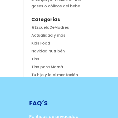
Masajes para eliminar los
gases o cólicos del bebe
Categorías
#EscuelaDeMadres
Actualidad y más
Kids Food
Navidad Nutribén
Tips
Tips para Mamá
Tu hijo y la alimentación
FAQ´S
Políticas de privacidad