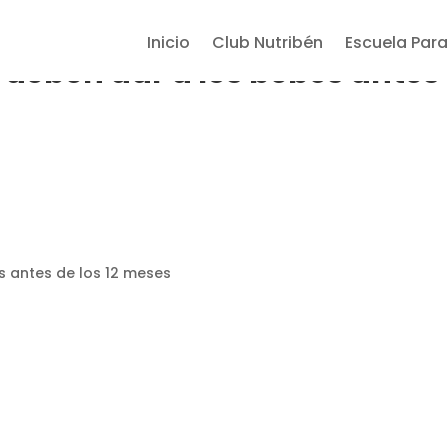
Inicio
Club Nutribén
Escuela Para
 deben dar a los bebés antes
s antes de los 12 meses