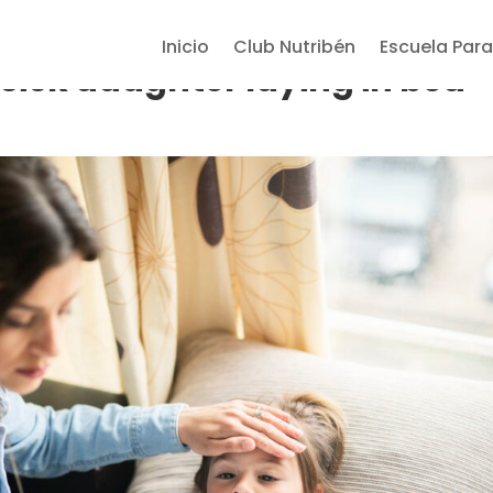
Inicio
Club Nutribén
Escuela Para
sick daughter laying in bed