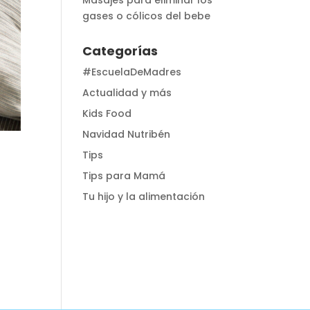
Masajes para eliminar los
gases o cólicos del bebe
Categorías
#EscuelaDeMadres
Actualidad y más
Kids Food
Navidad Nutribén
Tips
Tips para Mamá
Tu hijo y la alimentación